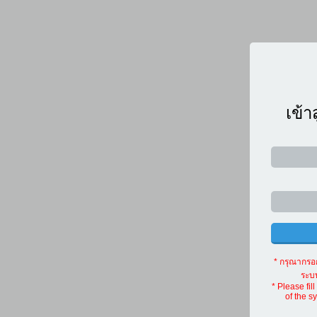
เข้า
* กรุณากร
ระบบ
* Please fi
of the s